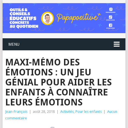
MENU
MAXI-MÉMO DES
ÉMOTIONS : UN JEU
GÉNIAL POUR AIDER LES
ENFANTS À CONNAÎTRE
LEURS ÉMOTIONS
Jean-François
|
août 28, 2018
|
Activités
,
Pour les enfants
|
Aucun
commentaire