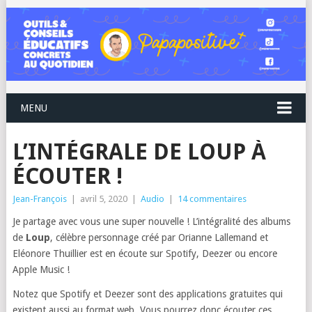
MENU
L’INTÉGRALE DE LOUP À
ÉCOUTER !
Jean-François
|
avril 5, 2020
|
Audio
|
14 commentaires
Je partage avec vous une super nouvelle ! L’intégralité des albums
de
Loup
, célèbre personnage créé par Orianne Lallemand et
Eléonore Thuillier est en écoute sur Spotify, Deezer ou encore
Apple Music !
Notez que Spotify et Deezer sont des applications gratuites qui
existent aussi au format web. Vous pourrez donc écouter ces