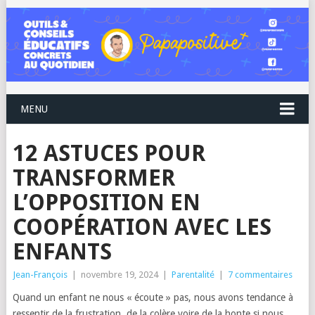
MENU
12 ASTUCES POUR
TRANSFORMER
L’OPPOSITION EN
COOPÉRATION AVEC LES
ENFANTS
Jean-François
|
novembre 19, 2024
|
Parentalité
|
7 commentaires
Quand un enfant ne nous « écoute » pas, nous avons tendance à
ressentir de la frustration, de la colère voire de la honte si nous