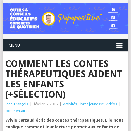
MENU
COMMENT LES CONTES
THÉRAPEUTIQUES AIDENT
LES ENFANTS
(+SÉLECTION)
Jean-François
|
février 6, 2016
|
Activités
,
Livres jeunesse
,
Vidéos
|
3
commentaires
Sylvie Sarzaud écrit des contes thérapeutiques. Elle nous
explique comment leur lecture permet aux enfants de