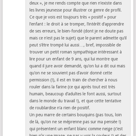
deux », je me rends compte que rien n’existe dans
les livres jeunesse pour illustrer ce genre de profil.
Ce que je vois est toujours très « positif » pour
l’enfant : le droit à se tromper, l’intérêt d’apprendre
de ses erreurs, le bien-fondé (dont je ne doute pas
mais ce n’est pas le sujet) que le parent admette qu’il
peut s’être trompé lui aussi…, bref, impossible de
trouver un petit roman sympathique intéressant à
lire pour un enfant de 9 ans, qui lui montre que
quand il jure avoir demandé, qu’on lui a dit oui mais
qu’on ne se souvient pas d’avoir donné cette
permission (!), il est en train de chercher à nous
rouler dans la farine (ce qui après tout est très
humain, beaucoup d’adultes le font aussi, surtout
dans le monde du travail !), et que cette tentative
de roublardise n’a rien de positif.
Un peu marre de certains bouquins (pas tous, loin
de là, qu’on ne se méprenne pas sur ma pensée !)
qui présentent un enfant blanc comme neige (c’est
bien sûr une image, ne pas y voir la couleur !) et des