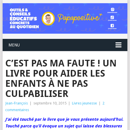
MENU
C’EST PAS MA FAUTE ! UN
LIVRE POUR AIDER LES
ENFANTS À NE PAS
CULPABILISER
Jean-François
|
septembre 10, 2015
|
Livres jeunesse
|
2
commentaires
J’ai été touché par le livre que je vous présente aujourd’hui.
Touché parce qu’il évoque un sujet qui laisse des blessures