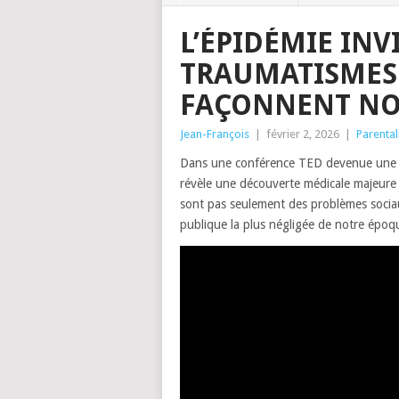
L’ÉPIDÉMIE INV
TRAUMATISMES 
FAÇONNENT NO
Jean-François
|
février 2, 2026
|
Parental
Dans une conférence TED devenue une ré
révèle une découverte médicale majeure 
sont pas seulement des problèmes sociau
publique la plus négligée de notre époq