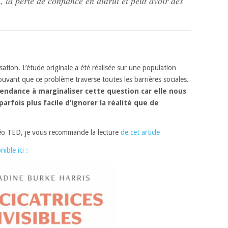
 la perte de confiance en autrui et peut avoir des
isation. L’étude originale a été réalisée sur une population
uvant que ce problème traverse toutes les barrières sociales.
endance à marginaliser cette question car elle nous
arfois plus facile d’ignorer la réalité que de
déo TED, je vous recommande la lecture
de cet article
ible ici :