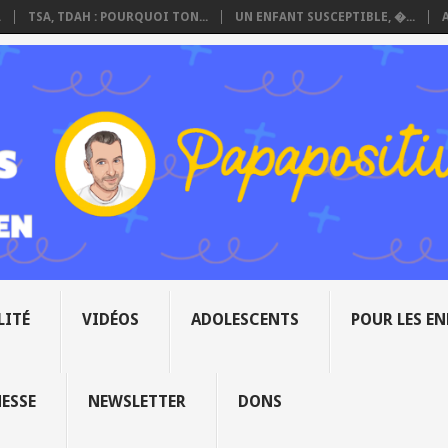
.
TSA, TDAH : POURQUOI TON...
UN ENFANT SUSCEPTIBLE, �...
LITÉ
VIDÉOS
ADOLESCENTS
POUR LES E
NESSE
NEWSLETTER
DONS