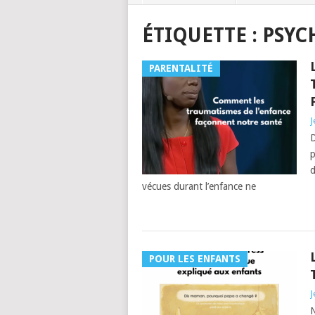
ÉTIQUETTE :
PSYC
PARENTALITÉ
J
D
p
d
vécues durant l’enfance ne
POUR LES ENFANTS
J
N