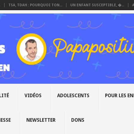
.
TSA, TDAH : POURQUOI TON...
UN ENFANT SUSCEPTIBLE, �...
LITÉ
VIDÉOS
ADOLESCENTS
POUR LES E
NESSE
NEWSLETTER
DONS