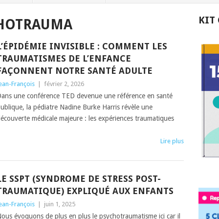
KIT
HOTRAUMA
L’ÉPIDÉMIE INVISIBLE : COMMENT LES
TRAUMATISMES DE L’ENFANCE
FAÇONNENT NOTRE SANTÉ ADULTE
ean-François
|
février 2, 2026
ans une conférence TED devenue une référence en santé
ublique, la pédiatre Nadine Burke Harris révèle une
écouverte médicale majeure : les expériences traumatiques
Lire plus
LE SSPT (SYNDROME DE STRESS POST-
TRAUMATIQUE) EXPLIQUÉ AUX ENFANTS
ean-François
|
juin 1, 2025
ous évoquons de plus en plus le psychotraumatisme ici car il