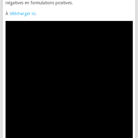
négatives en formulations positives.
À
télécharger ici
.