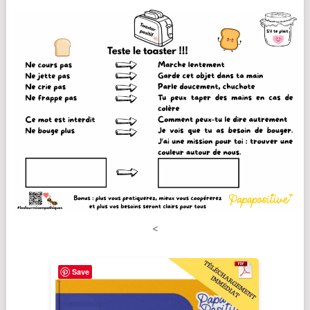
<
Save