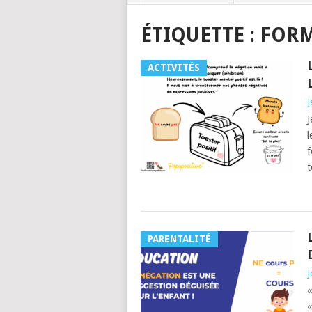
ÉTIQUETTE :
FORM
ACTIVITÉS
J
J
l
f
t
PARENTALITÉ
J
«
«