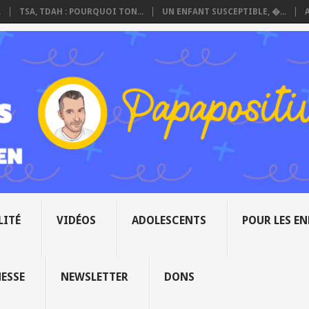
.
TSA, TDAH : POURQUOI TON...
UN ENFANT SUSCEPTIBLE, �...
LITÉ
VIDÉOS
ADOLESCENTS
POUR LES E
NESSE
NEWSLETTER
DONS