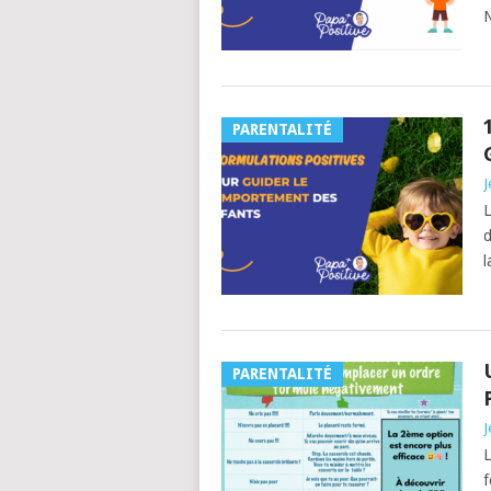
N
PARENTALITÉ
J
L
d
l
PARENTALITÉ
J
L
f