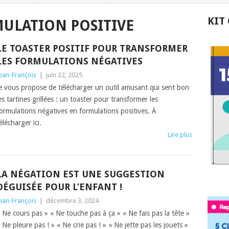
KIT
ULATION POSITIVE
LE TOASTER POSITIF POUR TRANSFORMER
LES FORMULATIONS NÉGATIVES
ean-François
|
juin 22, 2025
e vous propose de télécharger un outil amusant qui sent bon
es tartines grillées : un toaster pour transformer les
ormulations négatives en formulations positives. À
élécharger ici.
Lire plus
LA NÉGATION EST UNE SUGGESTION
DÉGUISÉE POUR L’ENFANT !
ean-François
|
décembre 3, 2024
 Ne cours pas » « Ne touche pas à ça » « Ne fais pas la tête »
 Ne pleure pas ! » « Ne crie pas ! » « Ne jette pas les jouets »