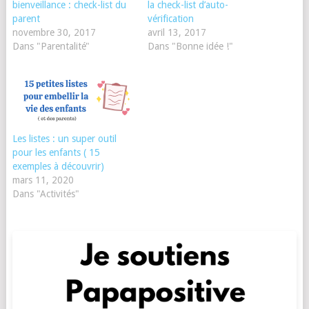
bienveillance : check-list du
la check-list d’auto-
parent
vérification
novembre 30, 2017
avril 13, 2017
Dans "Parentalité"
Dans "Bonne idée !"
Les listes : un super outil
pour les enfants ( 15
exemples à découvrir)
mars 11, 2020
Dans "Activités"