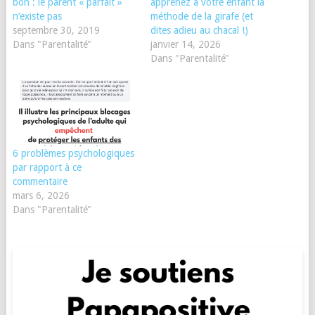
bon : le parent « parfait »
apprenez à votre enfant la
n’existe pas
méthode de la girafe (et
septembre 30, 2019
dites adieu au chacal !)
Dans "Parentalité"
janvier 14, 2026
Dans "Parentalité"
6 problèmes psychologiques
par rapport à ce
commentaire
mars 6, 2026
Dans "Parentalité"