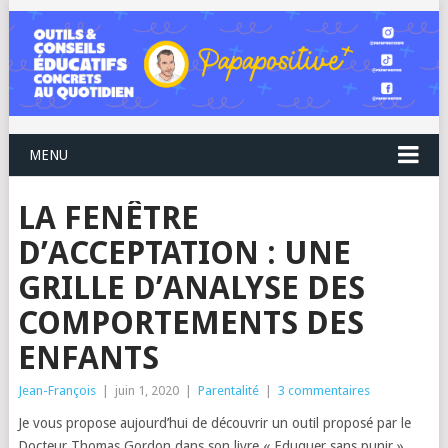
MENU
LA FENÊTRE
D’ACCEPTATION : UNE
GRILLE D’ANALYSE DES
COMPORTEMENTS DES
ENFANTS
Jean-François
|
juin 1, 2020
|
Parentalité
|
3 commentaires
Je vous propose aujourd’hui de découvrir un outil proposé par le
Docteur Thomas Gordon dans son livre « Eduquer sans punir ».