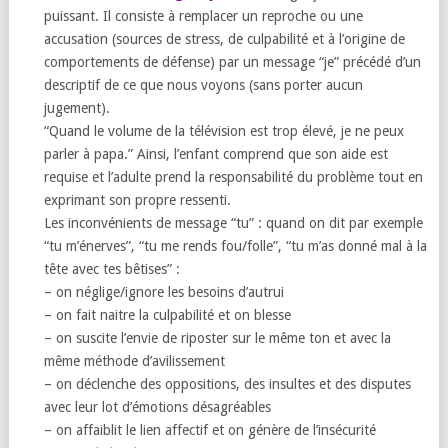
puissant. Il consiste à remplacer un reproche ou une
accusation (sources de stress, de culpabilité et à l’origine de
comportements de défense) par un message “je” précédé d’un
descriptif de ce que nous voyons (sans porter aucun
jugement).
“Quand le volume de la télévision est trop élevé, je ne peux
parler à papa.” Ainsi, l’enfant comprend que son aide est
requise et l’adulte prend la responsabilité du problème tout en
exprimant son propre ressenti.
Les inconvénients de message “tu” : quand on dit par exemple
“tu m’énerves”, “tu me rends fou/folle”, “tu m’as donné mal à la
tête avec tes bêtises” :
– on néglige/ignore les besoins d’autrui
– on fait naitre la culpabilité et on blesse
– on suscite l’envie de riposter sur le même ton et avec la
même méthode d’avilissement
– on déclenche des oppositions, des insultes et des disputes
avec leur lot d’émotions désagréables
– on affaiblit le lien affectif et on génère de l’insécurité