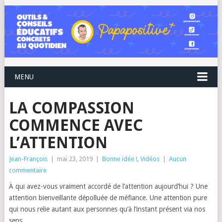
MENU
LA COMPASSION
COMMENCE AVEC
L’ATTENTION
Jean-François
|
mai 23, 2019
|
Bonne idée !
,
Vidéos
|
Aucun
commentaire
À qui avez-vous vraiment accordé de l’attention aujourd’hui ? Une
attention bienveillante dépolluée de méfiance. Une attention pure
qui nous relie autant aux personnes qu’à l’instant présent via nos
sens.