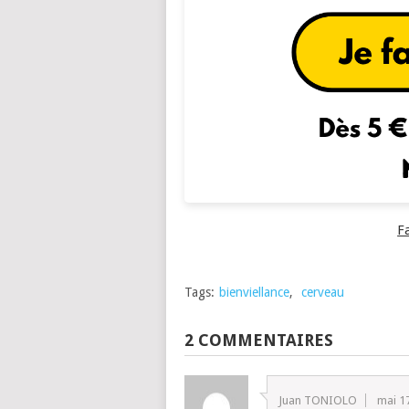
F
Tags:
bienviellance
,
cerveau
2 COMMENTAIRES
Juan TONIOLO
mai 1