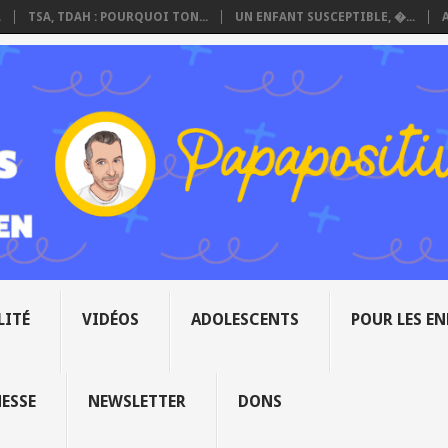
.
TSA, TDAH : POURQUOI TON...
UN ENFANT SUSCEPTIBLE, �...
LITÉ
VIDÉOS
ADOLESCENTS
POUR LES E
NESSE
NEWSLETTER
DONS