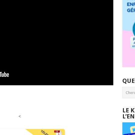
QUE
LE 
L’E
<