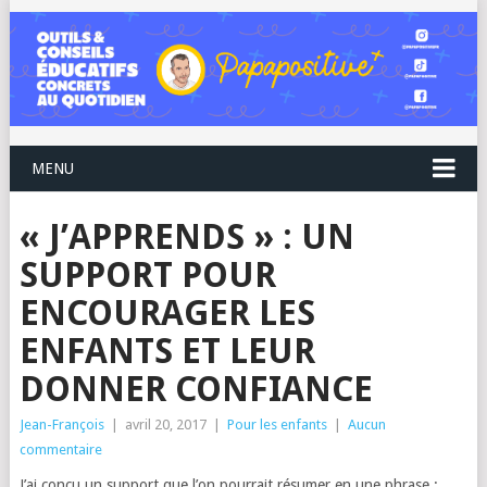
MENU
« J’APPRENDS » : UN
SUPPORT POUR
ENCOURAGER LES
ENFANTS ET LEUR
DONNER CONFIANCE
Jean-François
|
avril 20, 2017
|
Pour les enfants
|
Aucun
commentaire
J’ai conçu un support que l’on pourrait résumer en une phrase :