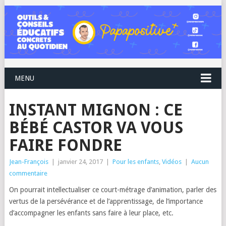
MENU
INSTANT MIGNON : CE
BÉBÉ CASTOR VA VOUS
FAIRE FONDRE
Jean-François
|
janvier 24, 2017
|
Pour les enfants
,
Vidéos
|
Aucun
commentaire
On pourrait intellectualiser ce court-métrage d’animation, parler des
vertus de la persévérance et de l’apprentissage, de l’importance
d’accompagner les enfants sans faire à leur place, etc.