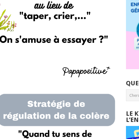
QUE
LE 
L’E