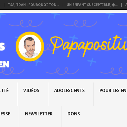
.
TSA, TDAH : POURQUOI TON...
UN ENFANT SUSCEPTIBLE, �...
LITÉ
VIDÉOS
ADOLESCENTS
POUR LES E
NESSE
NEWSLETTER
DONS