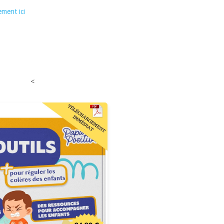
ement ici
<