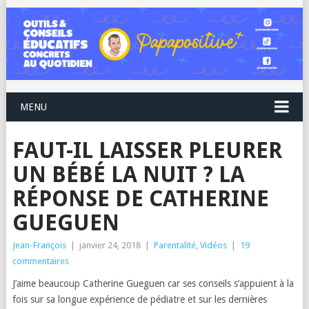
MENU
FAUT-IL LAISSER PLEURER
UN BÉBÉ LA NUIT ? LA
RÉPONSE DE CATHERINE
GUEGUEN
Jean-François
|
janvier 24, 2018
|
Parentalité
,
Vidéos
|
19
commentaires
J’aime beaucoup Catherine Gueguen car ses conseils s’appuient à la
fois sur sa longue expérience de pédiatre et sur les dernières