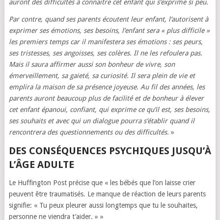
auront des difficultés à connaitre cet enfant qui s’exprime si peu.
Par contre, quand ses parents écoutent leur enfant, l’autorisent à
exprimer ses émotions, ses besoins, l’enfant sera « plus difficile »
les premiers temps car il manifestera ses émotions : ses peurs,
ses tristesses, ses angoisses, ses colères. Il ne les refoulera pas.
Mais il saura affirmer aussi son bonheur de vivre, son
émerveillement, sa gaieté, sa curiosité. Il sera plein de vie et
emplira la maison de sa présence joyeuse. Au fil des années, les
parents auront beaucoup plus de facilité et de bonheur à élever
cet enfant épanoui, confiant, qui exprime ce qu’il est, ses besoins,
ses souhaits et avec qui un dialogue pourra s’établir quand il
rencontrera des questionnements ou des difficultés.
»
DES CONSÉQUENCES PSYCHIQUES JUSQU’À
L’ÂGE ADULTE
Le Huffington Post précise que « les bébés que l’on laisse crier
peuvent être traumatisés. Le manque de réaction de leurs parents
signifie: « Tu peux pleurer aussi longtemps que tu le souhaites,
personne ne viendra t’aider. » »