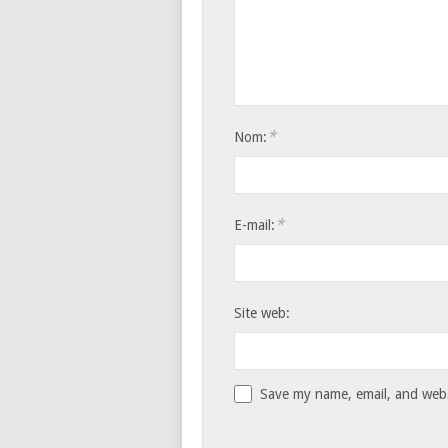
*
Nom:
*
E-mail:
Site web:
Save my name, email, and websi