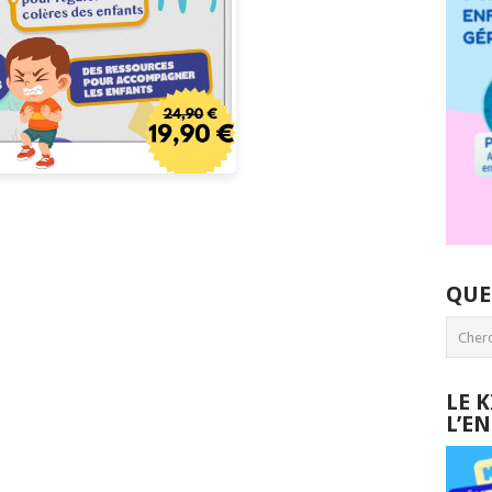
QUE
LE 
L’E