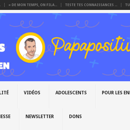
.
« DE MON TEMPS, ON FILA...
TESTE TES CONNAISSANCES ...
TU
LITÉ
VIDÉOS
ADOLESCENTS
POUR LES E
NESSE
NEWSLETTER
DONS