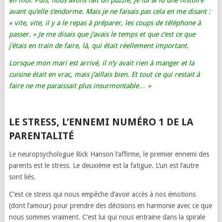
en moi. Puis, nous avons fait un puzzle, je lui ai lu une histoire
avant qu’elle s’endorme. Mais je ne faisais pas cela en me disant :
« vite, vite, il y a le repas à préparer, les coups de téléphone à
passer. » Je me disais que j’avais le temps et que c’est ce que
j’étais en train de faire, là, qui était réellement important.
Lorsque mon mari est arrivé, il n’y avait rien à manger et la
cuisine était en vrac, mais j’aillais bien. Et tout ce qui restait à
faire ne me paraissait plus insurmontable… »
LE STRESS, L’ENNEMI NUMÉRO 1 DE LA
PARENTALITÉ
Le neuropsychologue Rick Hanson l’affirme, le premier ennemi des
parents est le stress. Le deuxième est la fatigue. L’un est l’autre
sont liés.
C’est ce stress qui nous empêche d’avoir accès à nos émotions
(dont l’amour) pour prendre des décisions en harmonie avec ce que
nous sommes vraiment. C’est lui qui nous entraine dans la spirale