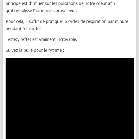
principe est d’influer sur les pulsations de notre coeur afin
qu’il rétablisse l’harmonie corps/coeur.
Pour cela, il suffit de pratiquer 6 cycles de respiration par minute
pendant 5 minutes.
Testez, l’effet est vraiment incroyable.
Suivez la bulle pour le rythme :