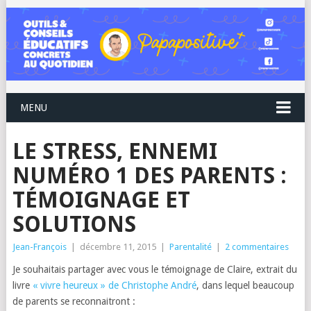
MENU
LE STRESS, ENNEMI
NUMÉRO 1 DES PARENTS :
TÉMOIGNAGE ET
SOLUTIONS
Jean-François
|
décembre 11, 2015
|
Parentalité
|
2 commentaires
Je souhaitais partager avec vous le témoignage de Claire, extrait du
livre
« vivre heureux » de Christophe André
, dans lequel beaucoup
de parents se reconnaitront :