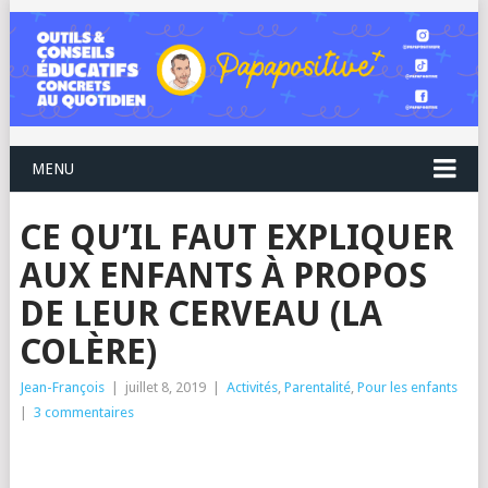
MENU
CE QU’IL FAUT EXPLIQUER
AUX ENFANTS À PROPOS
DE LEUR CERVEAU (LA
COLÈRE)
Jean-François
|
juillet 8, 2019
|
Activités
,
Parentalité
,
Pour les enfants
|
3 commentaires