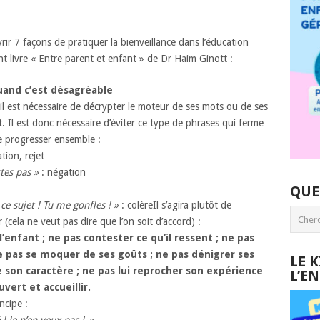
ir 7 façons de pratiquer la bienveillance dans l’éducation
lent livre « Entre parent et enfant » de Dr Haim Ginott :
uand c’est désagréable
il est nécessaire de décrypter le moteur de ses mots ou de ses
nt. Il est donc nécessaire d’éviter ce type de phrases qui ferme
de progresser ensemble :
tion, rejet
tes pas »
: négation
QUE
ce sujet ! Tu me gonfles ! »
: colèreIl s’agira plutôt de
r (cela ne veut pas dire que l’on soit d’accord) :
’enfant ; ne pas contester ce qu’il ressent ; ne pas
ne pas se moquer de ses goûts ; ne pas dénigrer ses
LE 
e son caractère ; ne pas lui reprocher son expérience
L’E
uvert et accueillir.
cipe :
 ! Je n’en veux pas !
»