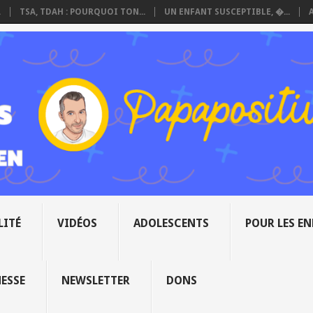
.
TSA, TDAH : POURQUOI TON...
UN ENFANT SUSCEPTIBLE, �...
LITÉ
VIDÉOS
ADOLESCENTS
POUR LES E
NESSE
NEWSLETTER
DONS