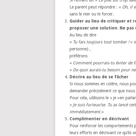
Le parent peut répondre : «
Oh, il 
sans le nier ou le forcer.
Guider au lieu de critiquer et 
proposer une solution. Ne pas 
Au lieu de dire
«
Tu fais toujours tout tomber !
» o
personne) ,
préférons
«
Comment pourrais-tu éviter de fa
«
De quoi aurais-tu besoin pour ne
Décrire au lieu de se fâcher
Si nous sommes en colère, nous pouv
demander précisément ce que nous a
Pour cela, utilisons le « je »en parl
«
Je suis furieux/se. Tu as lancé ce
immédiatement.
«
Complimenter en décrivant
Pour renforcer les comportements p
leurs efforts en décrivant ce qu’ils 