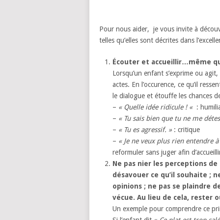
Pour nous aider, je vous invite à découvr
telles qu’elles sont décrites dans l’excel
Écouter et accueillir…même q
Lorsqu’un enfant s’exprime ou agit, 
actes. En l’occurence, ce qu’il resse
le dialogue et étouffe les chances 
–
« Quelle idée ridicule ! «
: humilia
–
« Tu sais bien que tu ne me détes
–
« Tu es agressif. »
: critique
–
« Je ne veux plus rien entendre à 
reformuler sans juger afin d’accueilli
Ne pas nier les perceptions de l
désavouer ce qu’il souhaite ; 
opinions ; ne pas se plaindre d
vécue. Au lieu de cela, rester o
Un exemple pour comprendre ce prin
Si l’enfant dit «
Ce plat est trop salé