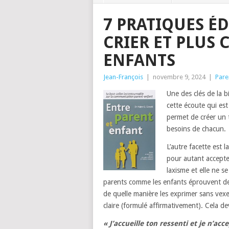
7 PRATIQUES É
CRIER ET PLUS 
ENFANTS
Jean-François
|
novembre 9, 2024
|
Pare
Une des clés de la b
cette écoute qui est
permet de créer un 
besoins de chacun.
L’autre facette est l
pour autant accepte
laxisme et elle ne s
parents comme les enfants éprouvent des 
de quelle manière les exprimer sans vex
claire (formulé affirmativement). Cela d
« J’accueille ton ressenti et je n’ac