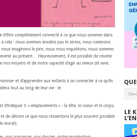
ile d’être complètement connecté à ce que nous sommes dans
ons à cela : nous sommes envahis pas le stress, nous ruminons
, nous imaginons le pire, nous nous inquiétons, nous sommes
evenir au présent… Heureusement, il est possible de revenir
de nos moyens et de notre capacité d’agir au mieux (et avec
QUE
moniser et d’apprendre aux enfants à se connecter à ce qu’ils
dera tout au long de leur vie : le
t d’indiquer 3 « emplacements » : la tête, le coeur et le corps.
LE 
e et de décrire ce que nous ressentons le plus souvent possible
L’E
e moral):
ées, nos croyances, nos doutes, notre imagination,…