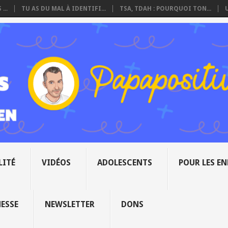
...
TU AS DU MAL À IDENTIFI...
TSA, TDAH : POURQUOI TON...
LITÉ
VIDÉOS
ADOLESCENTS
POUR LES E
NESSE
NEWSLETTER
DONS