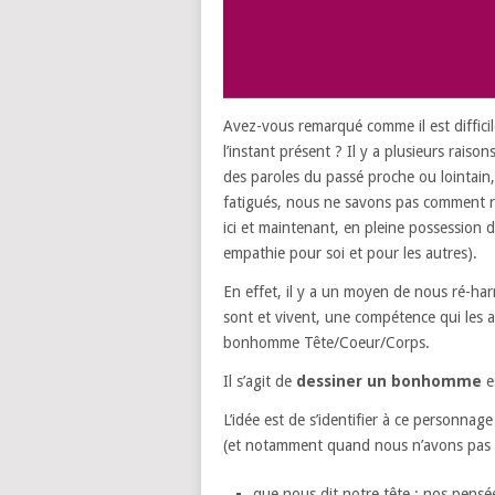
Avez-vous remarqué comme il est diffic
l’instant présent ? Il y a plusieurs rais
des paroles du passé proche ou lointain
fatigués, nous ne savons pas comment r
ici et maintenant, en pleine possession 
empathie pour soi et pour les autres).
En effet, il y a un moyen de nous ré-har
sont et vivent, une compétence qui les ai
bonhomme Tête/Coeur/Corps.
Il s’agit de
dessiner un bonhomme
es
L’idée est de s’identifier à ce personnag
(et notamment quand nous n’avons pas l
que nous dit notre tête : nos pens