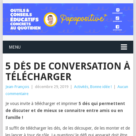
MENU
5 DÉS DE CONVERSATION À
TÉLÉCHARGER
Jean-François
|
décembre 29, 2019
|
Activités
,
Bonne idée !
|
Aucun
commentaire
Je vous invite à télécharger et imprimer
5 dés qui permettent
de discuter et de mieux se connaitre entre amis ou en
famille !
Il suffit de télécharger les dés, de les découper, de les monter et de
les lancer à tour de rôle. La question/ le défi qui apparait doit être