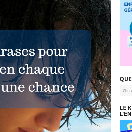
QUE
LE 
L’E