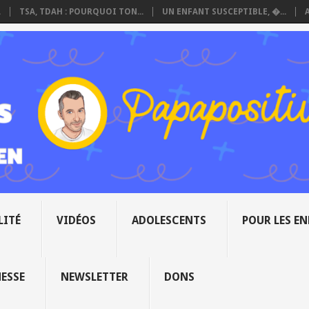
.
TSA, TDAH : POURQUOI TON...
UN ENFANT SUSCEPTIBLE, �...
LITÉ
VIDÉOS
ADOLESCENTS
POUR LES E
NESSE
NEWSLETTER
DONS