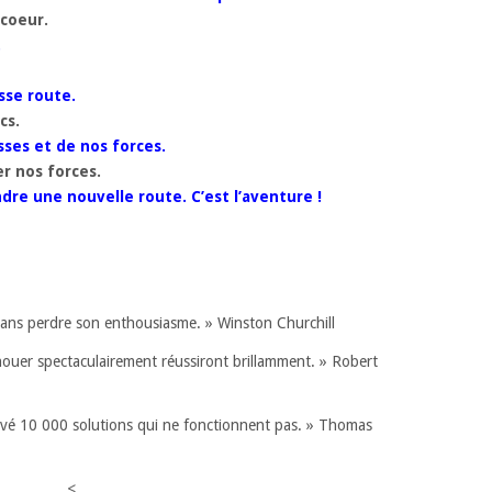
 coeur.
.
usse route.
cs.
ses et de nos forces.
r nos forces.
dre une nouvelle route. C’est l’aventure !
c sans perdre son enthousiasme. » Winston Churchill
houer spectaculairement réussiront brillamment. » Robert
rouvé 10 000 solutions qui ne fonctionnent pas. » Thomas
<