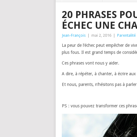
20 PHRASES PO
ÉCHEC UNE CH
Jean-François
|
mai 2, 2016
|
Parentalité
La peur de l’échec peut empêcher de vivre
plus fous. Il est grand temps de consid
Ces phrases vont nous y aider.
A dire, à répéter, à chanter, à écrire au
Et nous, parents, n’hésitons pas à parl
PS : vous pouvez transformer ces phrase