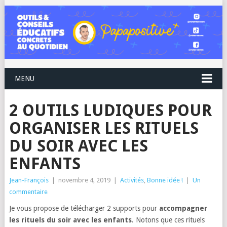
MENU
2 OUTILS LUDIQUES POUR
ORGANISER LES RITUELS
DU SOIR AVEC LES
ENFANTS
Jean-François
|
novembre 4, 2019
|
Activités
,
Bonne idée !
|
Un
commentaire
Je vous propose de télécharger 2 supports pour
accompagner
les rituels du soir avec les enfants
. Notons que ces rituels