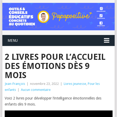
MENU
2 LIVRES POUR L’ACCUEIL
DES ÉMOTIONS DÈS 9
MOIS
Jean-François
|
novembre 23, 2022
|
Livres jeunesse
,
Pour les
enfants
|
Aucun commentaire
Voici 2 livres pour développer l’intelligence émotionnelles des
enfants dès 9 mois.