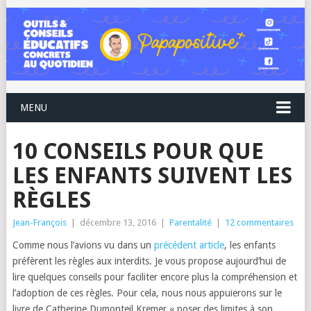
MENU
10 CONSEILS POUR QUE
LES ENFANTS SUIVENT LES
RÈGLES
Jean-François
|
décembre 13, 2016
|
Parentalité
|
12 commentaires
Comme nous l’avions vu dans un
précédent article
, les enfants
préfèrent les règles aux interdits. Je vous propose aujourd’hui de
lire quelques conseils pour faciliter encore plus la compréhension et
l’adoption de ces règles. Pour cela, nous nous appuierons sur le
livre de Catherine Dumonteil Kremer « poser des limites à son