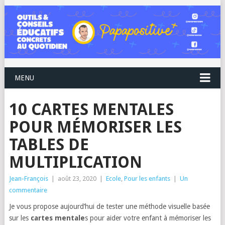
MENU
10 CARTES MENTALES
POUR MÉMORISER LES
TABLES DE
MULTIPLICATION
Jean-François
|
août 23, 2020
|
Ecole
,
Pour les enfants
|
Un
commentaire
Je vous propose aujourd’hui de tester une méthode visuelle basée
sur les
cartes mentale
s pour aider votre enfant à mémoriser les