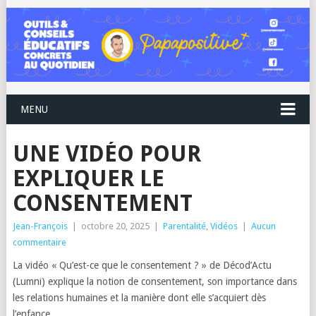
MENU
UNE VIDÉO POUR
EXPLIQUER LE
CONSENTEMENT
Jean-François
|
octobre 20, 2025
|
Parentalité
,
Vidéos
|
Aucun
commentaire
La vidéo « Qu’est-ce que le consentement ? » de Décod’Actu
(Lumni) explique la notion de consentement, son importance dans
les relations humaines et la manière dont elle s’acquiert dès
l’enfance.