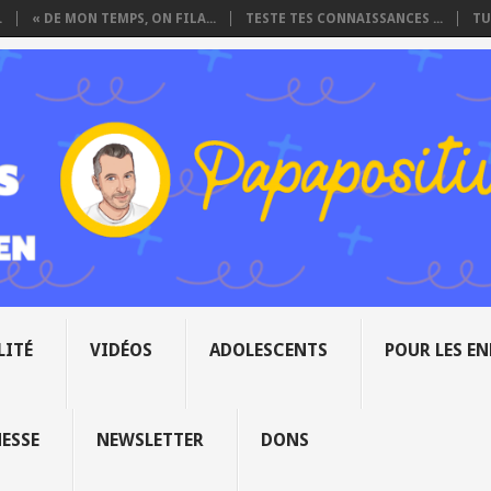
.
« DE MON TEMPS, ON FILA...
TESTE TES CONNAISSANCES ...
TU
LITÉ
VIDÉOS
ADOLESCENTS
POUR LES E
NESSE
NEWSLETTER
DONS