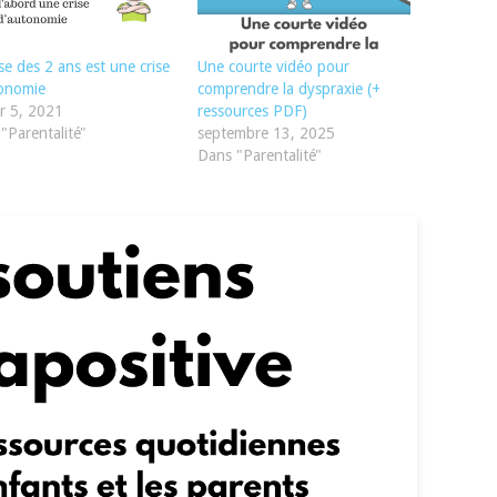
ise des 2 ans est une crise
Une courte vidéo pour
tonomie
comprendre la dyspraxie (+
er 5, 2021
ressources PDF)
"Parentalité"
septembre 13, 2025
Dans "Parentalité"