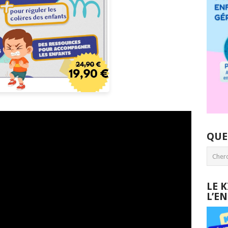
QUE
LE 
L’E