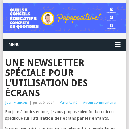
MENU
UNE NEWSLETTER
SPÉCIALE POUR
L’UTILISATION DES
ÉCRANS
Jean-François
|
juillet 6, 2024
|
Parentalité
|
Aucun commentaire
Bonjour à toutes et tous, je vous propose bientôt du contenu
spécifique sur
l’utilisation des écrans par les enfants
.
Vous pouvez déjà vous inscrire gratuitement à la newsletter en