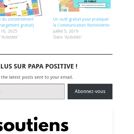
u du consentement
Un outil gratuit pour pratiquer
chargement gratuit)
la Communication NonViolente
et 10, 2025
juillet 5, 2019
"Activités"
Dans "Activités"
LUS SUR PAPA POSITIVE !
 the latest posts sent to your email.
Abonnez-vous