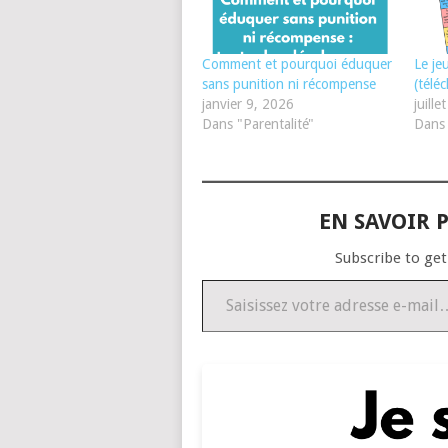
Comment et pourquoi éduquer
Le je
sans punition ni récompense
(télé
janvier 9, 2026
juill
Dans "Parentalité"
Dans 
EN SAVOIR P
Subscribe to get
Saisissez votre adresse e-mail…