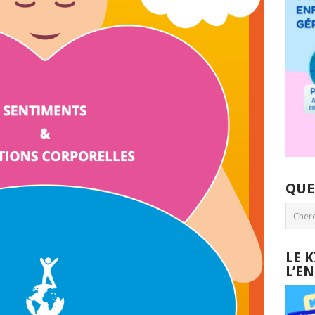
QUE
LE 
L’E