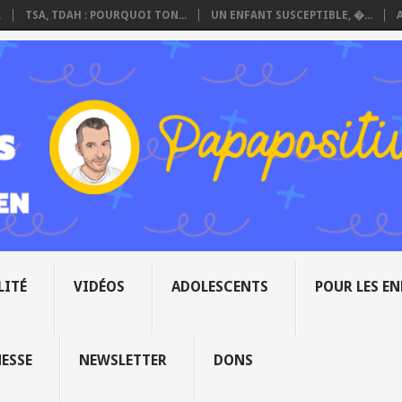
.
TSA, TDAH : POURQUOI TON...
UN ENFANT SUSCEPTIBLE, �...
LITÉ
VIDÉOS
ADOLESCENTS
POUR LES E
NESSE
NEWSLETTER
DONS