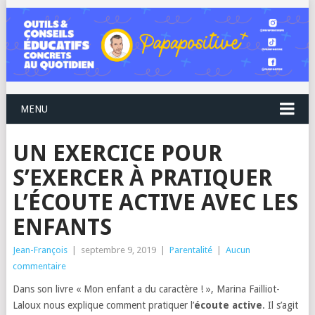
MENU
UN EXERCICE POUR
S’EXERCER À PRATIQUER
L’ÉCOUTE ACTIVE AVEC LES
ENFANTS
Jean-François
|
septembre 9, 2019
|
Parentalité
|
Aucun
commentaire
Dans son livre « Mon enfant a du caractère ! », Marina Failliot-
Laloux nous explique comment pratiquer l’
écoute active
. Il s’agit