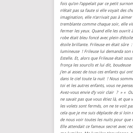
fois qu’on l’appelait par ce petit surnom
n’était pas sa faute si elle voyait des ch
imagination, elle n’arrivait pas à aimer
tremblante comme chaque soir, elle vit
fermer les yeux. Quand elle les ouvrit à
robe était bleu foncé avec plein d’étoi
étoile brillante. Frileuse en était sûre :
lumineuse ! Frileuse lui demanda son no
Estelle. Et, alors que Frileuse était sou
fronça les sourcils et lui dit, boudeuse
j’en ai assez de tous ces enfants qui ont
dans le ciel toute la nuit ! Nous somme
toi et les autres enfants, vous ne pens
Avez-vous envie d’y voir clair ? » « Ou
ne savait pas que vous étiez là, et que
les volets sont fermés, on ne te voit pas
cela que je me suis déplacée de si loin 
de nous voir toutes les nuits pour que n
Elle attendait ce fameux secret avec re