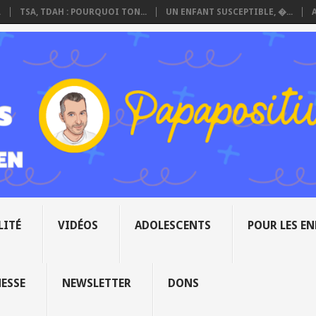
.
TSA, TDAH : POURQUOI TON...
UN ENFANT SUSCEPTIBLE, �...
LITÉ
VIDÉOS
ADOLESCENTS
POUR LES E
NESSE
NEWSLETTER
DONS