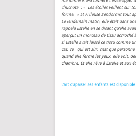
ma lumière. Ma lumière t’enveloppe, tu 
chuchota : « Les étoiles veillent sur to
forme. » Et Frileuse s’endormit tout a
Le lendemain matin, elle était dans une
rappela Estelle en se disant qu’elle avai
aperçut un morceau de tissu accroché à s
si Estelle avait laissé ce tissu comme un
cas, ce qui est sûr, c’est que personne 
quand elle ferme les yeux, elle voit, d
chambre. Et elle rêve à Estelle et aux éto
L’art d’apaiser ses enfants est disponibl