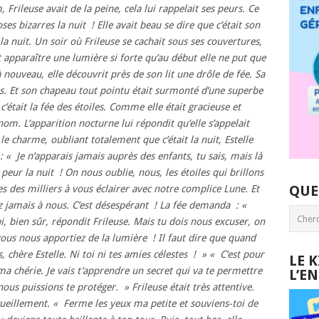
, Frileuse avait de la peine, cela lui rappelait ses peurs. Ce
oses bizarres la nuit ! Elle avait beau se dire que c’était son
 la nuit. Un soir où Frileuse se cachait sous ses couvertures,
 apparaître une lumière si forte qu’au début elle ne put que
 nouveau, elle découvrit près de son lit une drôle de fée. Sa
les. Et son chapeau tout pointu était surmonté d’une superbe
 c’était la fée des étoiles. Comme elle était gracieuse et
m. L’apparition nocturne lui répondit qu’elle s’appelait
s le charme, oubliant totalement que c’était la nuit, Estelle
 : « Je n’apparais jamais auprès des enfants, tu sais, mais là
 peur la nuit ! On nous oublie, nous, les étoiles qui brillons
QUE
s des milliers à vous éclairer avec notre complice Lune. Et
ez jamais à nous. C’est désespérant ! La fée demanda : «
i, bien sûr, répondit Frileuse. Mais tu dois nous excuser, on
 vous nous apportiez de la lumière ! Il faut dire que quand
, chère Estelle. Ni toi ni tes amies célestes ! » « C’est pour
LE 
ma chérie. Je vais t’apprendre un secret qui va te permettre
L’E
ous puissions te protéger. » Frileuse était très attentive.
cueillement. « Ferme les yeux ma petite et souviens-toi de