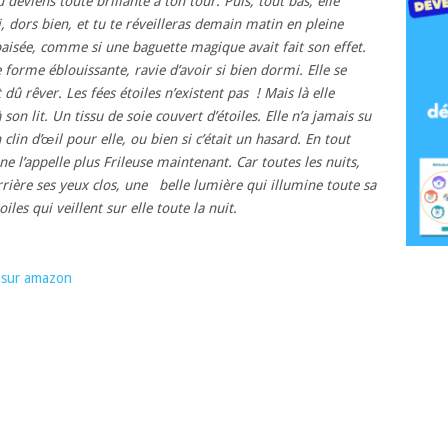
deviens toute brillante à ton tour. Puis, tout bas, elle
i, dors bien, et tu te réveilleras demain matin en pleine
paisée, comme si une baguette magique avait fait son effet.
 forme éblouissante, ravie d’avoir si bien dormi. Elle se
t dû rêver. Les fées étoiles n’existent pas ! Mais là elle
on lit. Un tissu de soie couvert d’étoiles. Elle n’a jamais su
 clin d’œil pour elle, ou bien si c’était un hasard. En tout
ne l’appelle plus Frileuse maintenant. Car toutes les nuits,
errière ses yeux clos, une belle lumière qui illumine toute sa
iles qui veillent sur elle toute la nuit.
e sur amazon