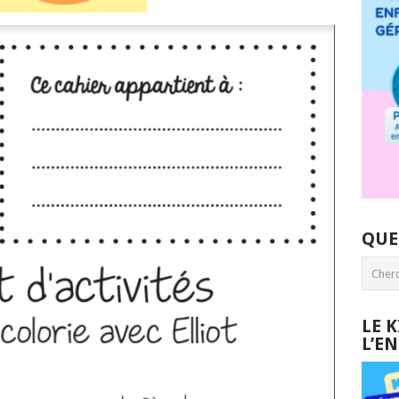
QUE
LE 
L’E