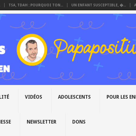
.
TSA, TDAH : POURQUOI TON...
UN ENFANT SUSCEPTIBLE, �...
LITÉ
VIDÉOS
ADOLESCENTS
POUR LES E
NESSE
NEWSLETTER
DONS