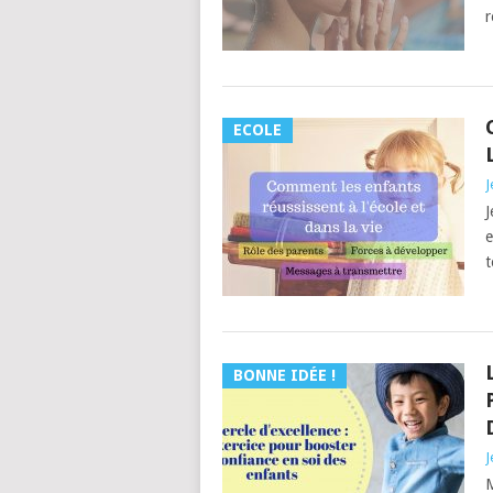
r
ECOLE
J
J
e
t
BONNE IDÉE !
J
M