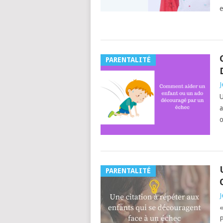
e
PARENTALITÉ
J
U
a
o
PARENTALITÉ
J
«
P