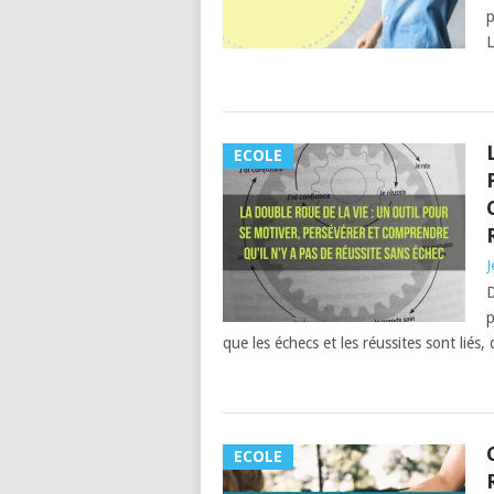
p
L
ECOLE
J
D
p
que les échecs et les réussites sont liés,
ECOLE