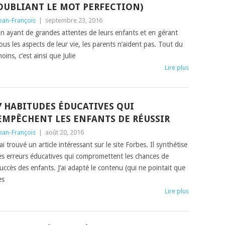
OUBLIANT LE MOT PERFECTION)
ean-François
|
septembre 23, 2016
n ayant de grandes attentes de leurs enfants et en gérant
ous les aspects de leur vie, les parents n’aident pas. Tout du
oins, c’est ainsi que Julie
Lire plus
7 HABITUDES ÉDUCATIVES QUI
EMPÊCHENT LES ENFANTS DE RÉUSSIR
ean-François
|
août 20, 2016
’ai trouvé un article intéressant sur le site Forbes. Il synthétise
es erreurs éducatives qui compromettent les chances de
uccès des enfants. J’ai adapté le contenu (qui ne pointait que
es
Lire plus