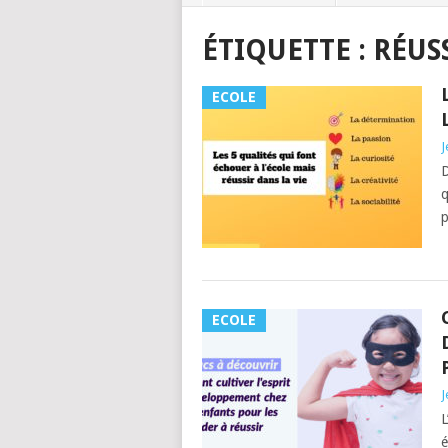
ÉTIQUETTE :
RÉUS
ECOLE
J
D
q
p
ECOLE
J
L
é