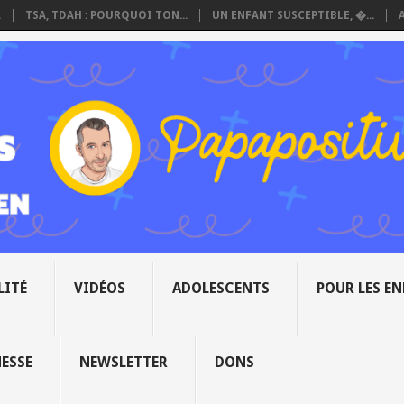
.
TSA, TDAH : POURQUOI TON...
UN ENFANT SUSCEPTIBLE, �...
LITÉ
VIDÉOS
ADOLESCENTS
POUR LES E
NESSE
NEWSLETTER
DONS