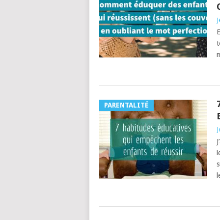
J
E
t
m
PARENTALITÉ
J
J
l
s
l