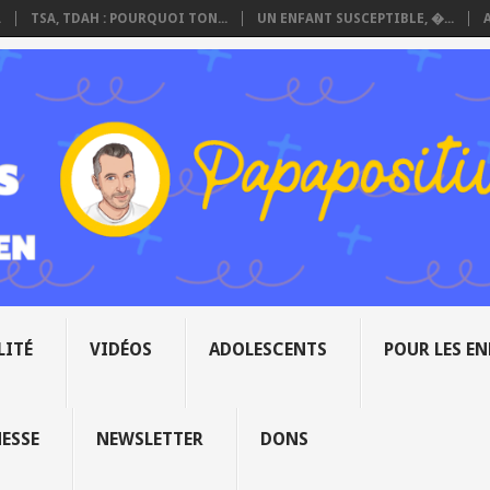
.
TSA, TDAH : POURQUOI TON...
UN ENFANT SUSCEPTIBLE, �...
LITÉ
VIDÉOS
ADOLESCENTS
POUR LES E
NESSE
NEWSLETTER
DONS