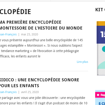
KIT
CLOPÉDIE
MA PREMIÈRE ENCYCLOPÉDIE
MONTESSORI DE L’HISTOIRE DU MONDE
ean-François
|
mai 25, 2020
e vous présente aujourd’hui une belle encyclopédie de 145
ages estampillée « Montessori ». Si nous oublions l’aspect
 tendance marketing » de l’évocation à cette pédagogie
fficace, les enfants auront le
Lire plus
KIDICO : UNE ENCYCLOPÉDIE SONORE
POUR LES ENFANTS
ean-François
|
avril 25, 2020
e partage avec vous une jolie découverte : une encyclopédie
onore pour les enfants ! Il s’agit d‘un podcast de moins de 10