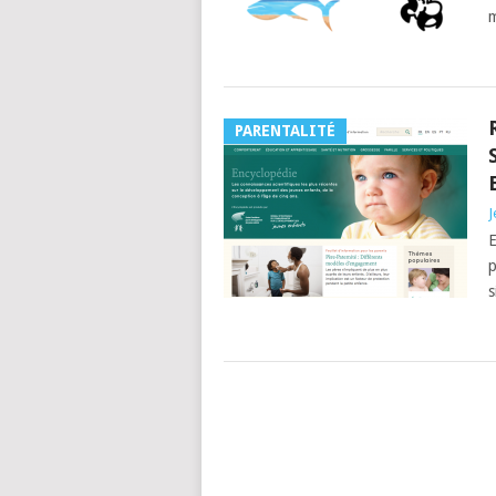
m
PARENTALITÉ
J
E
p
s
POSTS
NAVIGATION