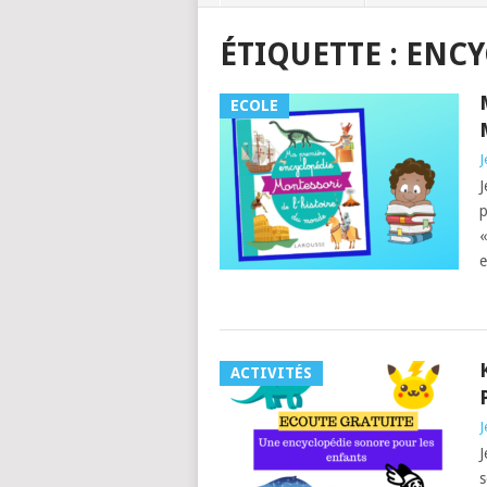
ÉTIQUETTE :
ENCY
ECOLE
J
J
p
«
e
ACTIVITÉS
J
J
s