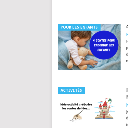
POUR LES ENFANTS
J
P
p
d
n
ACTIVITÉS
J
J
d
i