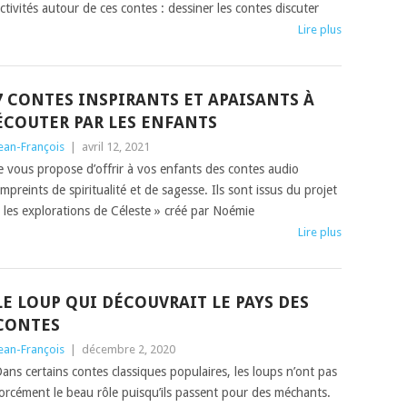
ctivités autour de ces contes : dessiner les contes discuter
Lire plus
7 CONTES INSPIRANTS ET APAISANTS À
ÉCOUTER PAR LES ENFANTS
ean-François
|
avril 12, 2021
e vous propose d’offrir à vos enfants des contes audio
mpreints de spiritualité et de sagesse. Ils sont issus du projet
 les explorations de Céleste » créé par Noémie
Lire plus
LE LOUP QUI DÉCOUVRAIT LE PAYS DES
CONTES
ean-François
|
décembre 2, 2020
ans certains contes classiques populaires, les loups n’ont pas
orcément le beau rôle puisqu’ils passent pour des méchants.