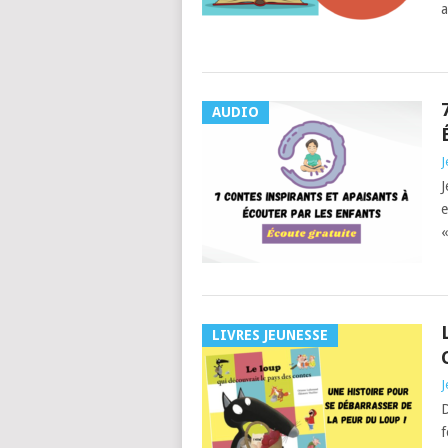
a
AUDIO
J
J
e
«
LIVRES JEUNESSE
J
D
f