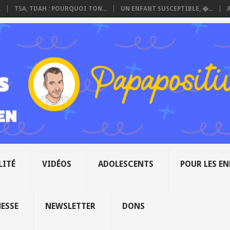
.
TSA, TDAH : POURQUOI TON...
UN ENFANT SUSCEPTIBLE, �...
LITÉ
VIDÉOS
ADOLESCENTS
POUR LES E
NESSE
NEWSLETTER
DONS