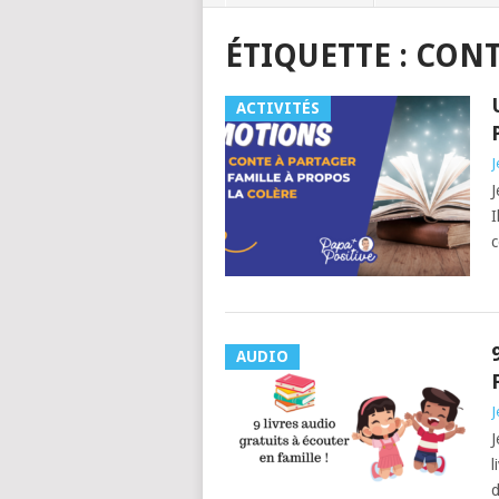
ÉTIQUETTE :
CON
ACTIVITÉS
J
J
I
c
AUDIO
J
J
l
d