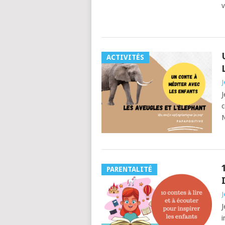
v
ACTIVITÉS
J
J
c
N
PARENTALITÉ
J
J
i