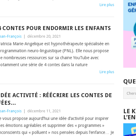
Lire plus
4 CONTES POUR ENDORMIR LES ENFANTS
ean-François
|
décembre 20, 2021
atricia Marie-Angelique est hypnothérapeute spécialisée en
rogrammation neuro-linguistique (PNL). Elle nous propose
e nombreuses ressources sur sa chaine YouTube avec
otamment une série de 4 contes dans la nature
Lire plus
QUE
IDÉE ACTIVITÉ : RÉÉCRIRE LES CONTES DE
FÉES…
LE 
ean-François
|
décembre 11, 2021
L’E
e vous propose aujourd’hui une idée d’activité pour inspirer
es émotions agréables et supprimer des « programmes »
nconscients qui « polluent » nos pensées depuis l’enfance… Je