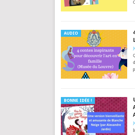
C
AUDIO
J
Q
d
p
BONNE IDÉE !
J
I