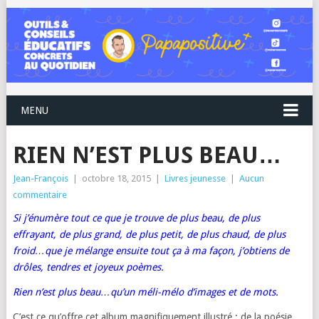
MENU
RIEN N’EST PLUS BEAU…
Jean-François
|
octobre 18, 2015
|
Livres jeunesse
|
Aucun
commentaire
Si j’énumère tout ce que je trouve de plus beau, de plus
effrayant, de plus grand, de plus petit, de plus chaud, de plus
froid…que je mélange ensuite tout ça à ma façon, j’obtiens de
drôles, tendres et joyeux poèmes.
Rien n’est plus beau…qu’un méli-mélo d’images et de mots.
C’est ce qu’offre cet album magnifiquement illustré : de la poésie,