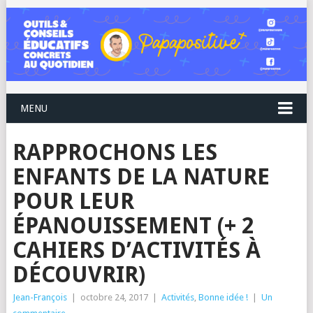
MENU
RAPPROCHONS LES
ENFANTS DE LA NATURE
POUR LEUR
ÉPANOUISSEMENT (+ 2
CAHIERS D’ACTIVITÉS À
DÉCOUVRIR)
Jean-François
|
octobre 24, 2017
|
Activités
,
Bonne idée !
|
Un