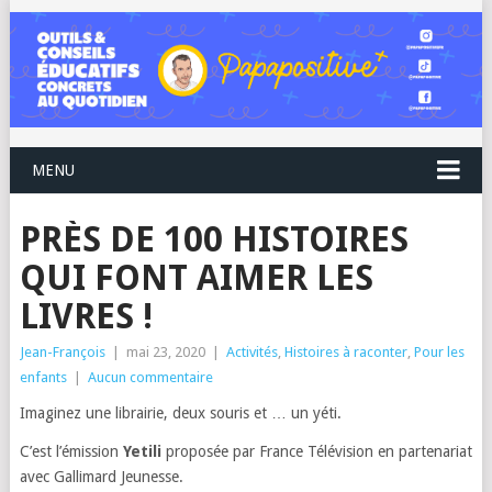
MENU
PRÈS DE 100 HISTOIRES
QUI FONT AIMER LES
LIVRES !
Jean-François
|
mai 23, 2020
|
Activités
,
Histoires à raconter
,
Pour les
enfants
|
Aucun commentaire
Imaginez une librairie, deux souris et … un yéti.
C’est l’émission
Yetili
proposée par France Télévision en partenariat
avec Gallimard Jeunesse.