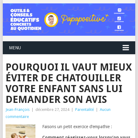
MENU
POURQUOI IL VAUT MIEUX
ÉVITER DE CHATOUILLER
VOTRE ENFANT SANS LUI
DEMANDER SON AVIS
Jean-François
|
décembre 27, 2024
|
Parentalité
|
Aucun
commentaire
Faisons un petit exercice d’empathie :
Comment réagissez-vous lorsqu’on vous