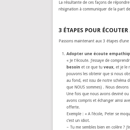
La résultante de ces façons de répondre 
résignation à communiquer de la part de 
3 ÉTAPES POUR ÉCOUTER
Passons maintenant aux 3 étapes d’une éc
Adopter une écoute empathiqu
« Je t’écoute. J’essaye de comprend
besoin
et ce que tu
veux
, et je l
pouvons les obtenir que si nous ob
au fond, est issu de notre schéma de
que NOUS sommes) . Nous devons don
Une fois que nous avons deviné ou 
avons compris et échanger ainsi avec
offerte.
Exemple : « A l’école, Peter se moque
c’est un idiot.
– Tu me sembles bien en colère ? J’