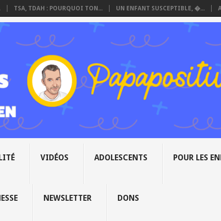
.
TSA, TDAH : POURQUOI TON...
UN ENFANT SUSCEPTIBLE, �...
LITÉ
VIDÉOS
ADOLESCENTS
POUR LES E
NESSE
NEWSLETTER
DONS