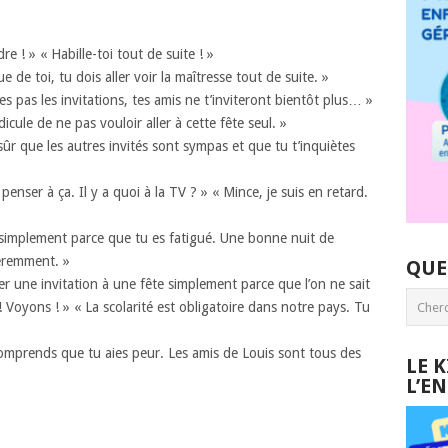
re ! » « Habille-toi tout de suite ! »
 de toi, tu dois aller voir la maîtresse tout de suite. »
es pas les invitations, tes amis ne t’inviteront bientôt plus… »
icule de ne pas vouloir aller à cette fête seul. »
 sûr que les autres invités sont sympas et que tu t’inquiètes
penser à ça. Il y a quoi à la TV ? » « Mince, je suis en retard.
 simplement parce que tu es fatigué. Une bonne nuit de
féremment. »
QUE
r une invitation à une fête simplement parce que l’on ne sait
s ! Voyons ! » « La scolarité est obligatoire dans notre pays. Tu
comprends que tu aies peur. Les amis de Louis sont tous des
LE 
L’E