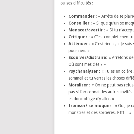
ou ses difficultés :
Commander
: « Arrête de te plaind
Conseiller
: « Si quelqu’un se moque
Menacer/avertir
: « Si tu n’accept
Critiquer
: « C’est complètement rid
Atténuer :
« C’est rien », « Je suis
pour rien. »
Esquiver/distraire
: « Arrêtons de 
Où sont mes clés ? »
Psychanalyser
: « Tu es en colère
sommeil et tu verras les choses dif
Moraliser
: « On ne peut pas refuse
pas si l’on connait les autres invité
es donc obligé d’y aller. »
Ironiser/ se moquer
: « Oui, je 
monstres et des sorcières. Pfff… »