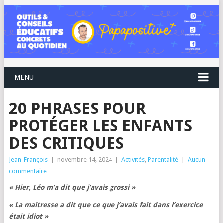
MENU
20 PHRASES POUR
PROTÉGER LES ENFANTS
DES CRITIQUES
Jean-François
|
novembre 14, 2024
|
Activités
,
Parentalité
|
Aucun
commentaire
« Hier, Léo m’a dit que j’avais grossi »
« La maitresse a dit que ce que j’avais fait dans l’exercice
était idiot »