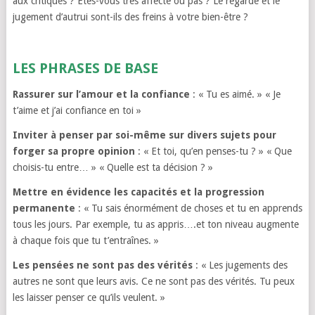
aux critiques ? Êtes-vous très affecté ou pas ? Le regarde et le
jugement d’autrui sont-ils des freins à votre bien-être ?
LES PHRASES DE BASE
Rassurer sur l’amour
et la confiance
: « Tu es aimé. » « Je
t’aime et j’ai confiance en toi »
Inviter à penser par soi-même sur divers sujets
pour
forger sa propre opinion
: « Et toi, qu’en penses-tu ? » « Que
choisis-tu entre… » « Quelle est ta décision ? »
Mettre en évidence les capacités et la progression
permanente
: « Tu sais énormément de choses et tu en apprends
tous les jours. Par exemple, tu as appris….et ton niveau augmente
à chaque fois que tu t’entraînes. »
Les pensées ne sont pas des vérités
: « Les jugements des
autres ne sont que leurs avis. Ce ne sont pas des vérités. Tu peux
les laisser penser ce qu’ils veulent. »