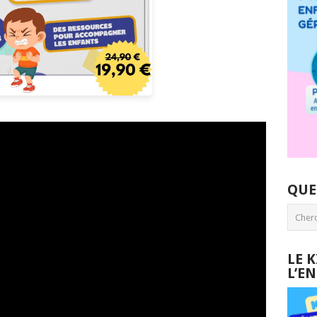
QUE
LE 
L’E