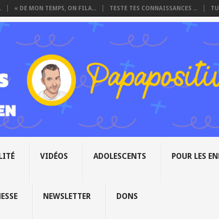
.
« DE MON TEMPS, ON FILA...
TESTE TES CONNAISSANCES ...
TU
LITÉ
VIDÉOS
ADOLESCENTS
POUR LES E
NESSE
NEWSLETTER
DONS