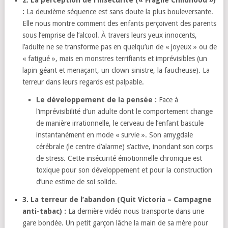
2. La perception de l’insécurité (« Fragile Childhood »)
:
La deuxième séquence est sans doute la plus bouleversante.
Elle nous montre comment des enfants perçoivent des parents
sous l’emprise de l’alcool.
À travers leurs yeux innocents,
l’adulte ne se transforme pas en quelqu’un de « joyeux » ou de
« fatigué »,
mais en monstres terrifiants et imprévisibles (un
lapin géant et menaçant,
un clown sinistre,
la faucheuse).
La
terreur dans leurs regards est palpable.
Le développement de la pensée :
Face à
l’imprévisibilité d’un adulte dont le comportement change
de manière irrationnelle,
le cerveau de l’enfant bascule
instantanément en mode « survie ».
Son amygdale
cérébrale (le centre d’alarme) s’active,
inondant son corps
de stress.
Cette insécurité émotionnelle chronique est
toxique pour son développement et pour la construction
d’une estime de soi solide.
3. La terreur de l’abandon (Quit Victoria – Campagne
anti-tabac) :
La dernière vidéo nous transporte dans une
gare bondée.
Un petit garçon lâche la main de sa mère pour