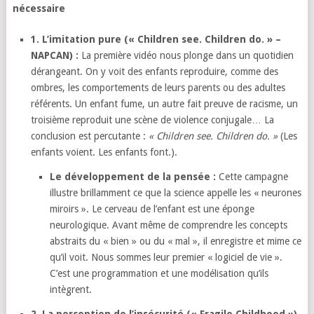
nécessaire
1. L’imitation pure (« Children see. Children do. » –
NAPCAN) :
La première vidéo nous plonge dans un quotidien
dérangeant.
On y voit des enfants reproduire,
comme des
ombres,
les comportements de leurs parents ou des adultes
référents.
Un enfant fume,
un autre fait preuve de racisme,
un
troisième reproduit une scène de violence conjugale…
La
conclusion est percutante :
« Children see. Children do. »
(Les
enfants voient.
Les enfants font.
).
Le développement de la pensée :
Cette campagne
illustre brillamment ce que la science appelle les « neurones
miroirs ».
Le cerveau de l’enfant est une éponge
neurologique.
Avant même de comprendre les concepts
abstraits du « bien » ou du « mal »,
il enregistre et mime ce
qu’il voit.
Nous sommes leur premier « logiciel de vie ».
C’est une programmation et une modélisation qu’ils
intègrent.