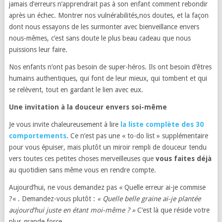
jamais d’erreurs n’apprendrait pas à son enfant comment rebondir
après un échec.
Montrer nos vulnérabilités,
nos doutes,
et la façon
dont nous essayons de les surmonter avec bienveillance envers
nous-mêmes,
c’est sans doute le plus beau cadeau que nous
puissions leur faire.
Nos enfants n’ont pas besoin de super-héros.
Ils ont besoin d’êtres
humains authentiques,
qui font de leur mieux,
qui tombent et qui
se relèvent,
tout en gardant le lien avec eux.
Une invitation à la douceur envers soi-même
Je vous invite chaleureusement à lire
la liste complète des 30
comportements
.
Ce n’est pas une « to-do list » supplémentaire
pour vous épuiser,
mais plutôt un miroir rempli de douceur tendu
vers toutes ces petites choses merveilleuses que
vous faites déjà
au quotidien sans même vous en rendre compte.
Aujourd’hui,
ne vous demandez pas « Quelle erreur ai-je commise
?
« .
Demandez-vous plutôt :
« Quelle belle graine ai-je plantée
aujourd’hui juste en étant moi-même ? »
C’est là que réside votre
plus grande force.