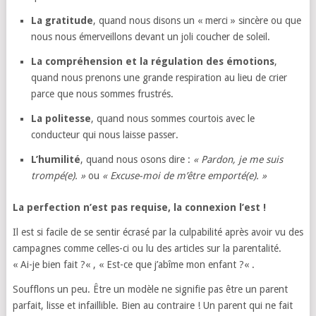
La gratitude
,
quand nous disons un « merci » sincère ou que
nous nous émerveillons devant un joli coucher de soleil.
La compréhension et la régulation des émotions
,
quand nous prenons une grande respiration au lieu de crier
parce que nous sommes frustrés.
La politesse
,
quand nous sommes courtois avec le
conducteur qui nous laisse passer.
L’humilité
,
quand nous osons dire :
« Pardon, je me suis
trompé(e). »
ou
« Excuse-moi de m’être emporté(e). »
La perfection n’est pas requise, la connexion l’est !
Il est si facile de se sentir écrasé par la culpabilité après avoir vu des
campagnes comme celles-ci ou lu des articles sur la parentalité.
« Ai-je bien fait ?
« ,
« Est-ce que j’abîme mon enfant ?
« .
Soufflons un peu.
Être un modèle ne signifie pas être un parent
parfait,
lisse et infaillible.
Bien au contraire !
Un parent qui ne fait