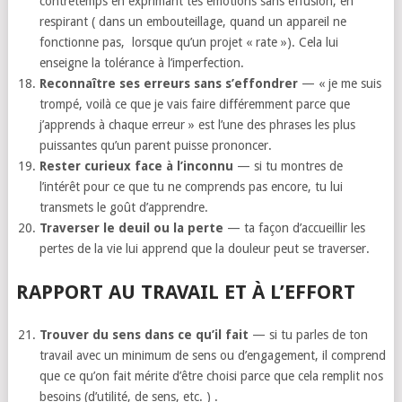
contretemps en exprimant tes émotions sans effusion, en
respirant ( dans un embouteillage, quand un appareil ne
fonctionne pas, lorsque qu’un projet « rate »). Cela lui
enseigne la tolérance à l’imperfection.
Reconnaître ses erreurs sans s’effondrer
— « je me suis
trompé, voilà ce que je vais faire différemment parce que
j’apprends à chaque erreur » est l’une des phrases les plus
puissantes qu’un parent puisse prononcer.
Rester curieux face à l’inconnu
— si tu montres de
l’intérêt pour ce que tu ne comprends pas encore, tu lui
transmets le goût d’apprendre.
Traverser le deuil ou la perte
— ta façon d’accueillir les
pertes de la vie lui apprend que la douleur peut se traverser.
RAPPORT AU TRAVAIL ET À L’EFFORT
Trouver du sens dans ce qu’il fait
— si tu parles de ton
travail avec un minimum de sens ou d’engagement, il comprend
que ce qu’on fait mérite d’être choisi parce que cela remplit nos
besoins (d’utilité, de sens, etc. ) .