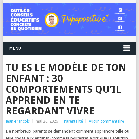
MENU
TU ES LE MODÈLE DE TON
ENFANT : 30
COMPORTEMENTS QU’IL
APPREND EN TE
REGARDANT VIVRE
Jean-François
|
mai 26, 2026
|
Parentalité
|
Aucun commentaire
De nombreux parents se demandent comment apprendre telle ou
telle chose aux enfants (comme la politesse) alors que la solution