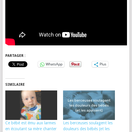
PARTAGER :
WhatsApp
Plus
SIMILAIRE
Ce bébé est ému aux larmes
Les berceuses soulagent les
en écoutant sa mère chanter
douleurs des bébés (et les