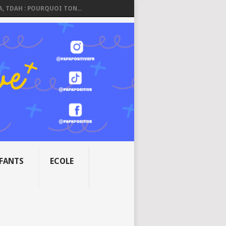
A, TDAH : POURQUOI TON...
NFANTS
ECOLE