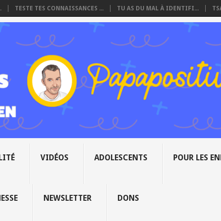
.
TESTE TES CONNAISSANCES ...
TU AS DU MAL À IDENTIFI...
TS
LITÉ
VIDÉOS
ADOLESCENTS
POUR LES E
NESSE
NEWSLETTER
DONS