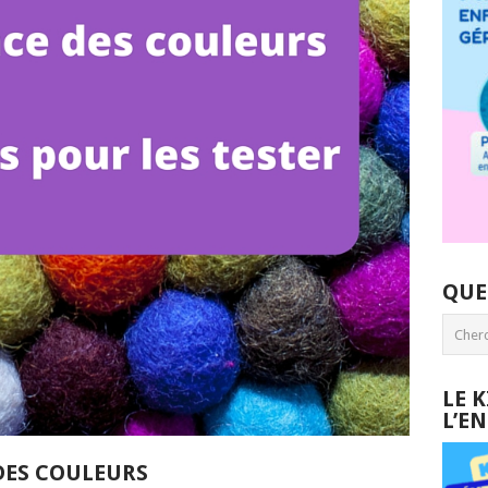
QUE
LE 
L’E
DES COULEURS