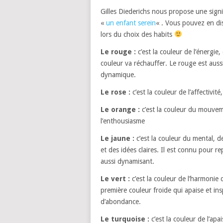
Gilles Diederichs nous propose une signif
«
un enfant serein
« . Vous pouvez en di
lors du choix des habits
Le rouge :
c’est la couleur de l’énergie
couleur va réchauffer. Le rouge est auss
dynamique.
Le rose :
c’est la couleur de l’affectivit
Le orange :
c’est la couleur du mouvemen
l’enthousiasme
Le jaune :
c’est la couleur du mental, d
et des idées claires. Il est connu pour re
aussi dynamisant.
Le vert :
c’est la couleur de l’harmonie 
première couleur froide qui apaise et insp
d’abondance.
Le turquoise :
c’est la couleur de l’ap