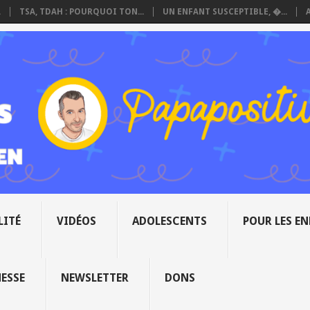
.
TSA, TDAH : POURQUOI TON...
UN ENFANT SUSCEPTIBLE, �...
LITÉ
VIDÉOS
ADOLESCENTS
POUR LES E
NESSE
NEWSLETTER
DONS