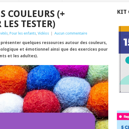
S COULEURS (+
KIT
 LES TESTER)
ivités
,
Pour les enfants
,
Vidéos
|
Aucun commentaire
us présenter quelques ressources autour des couleurs,
hologique et émotionnel ainsi que des exercices pour
nts et les adultes).